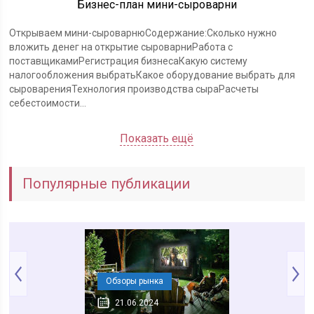
Бизнес-план мини-сыроварни
Открываем мини-сыроварнюСодержание:Сколько нужно
вложить денег на открытие сыроварниРабота с
поставщикамиРегистрация бизнесаКакую систему
налогообложения выбратьКакое оборудование выбрать для
сыроваренияТехнология производства сыраРасчеты
себестоимости...
Показать ещё
Популярные публикации
аны
Обзоры рынка
Обзоры рынка
24
21.06.2024
21.06.2024